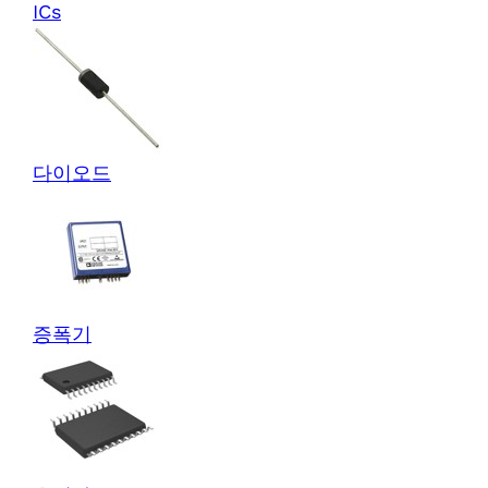
ICs
다이오드
증폭기