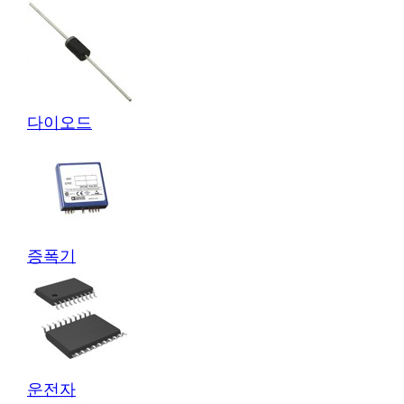
다이오드
증폭기
운전자