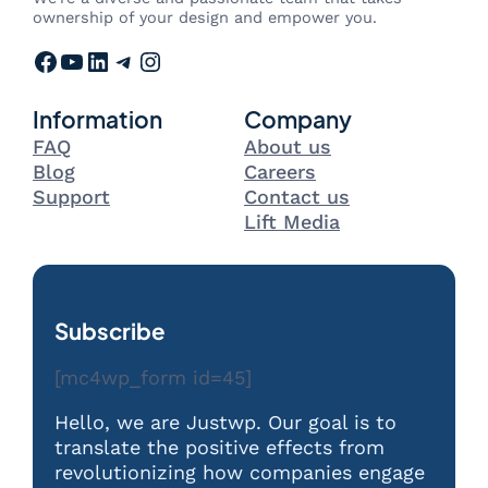
ownership of your design and empower you.
Facebook
YouTube
LinkedIn
Telegram
Instagram
Information
Company
FAQ
About us
Blog
Careers
Support
Contact us
Lift Media
Subscribe
[mc4wp_form id=45]
Hello, we are Justwp. Our goal is to
translate the positive effects from
revolutionizing how companies engage