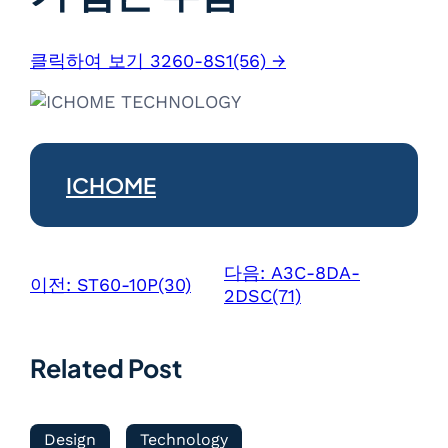
클릭하여 보기 3260-8S1(56) →
ICHOME
다음:
A3C-8DA-
이전:
ST60-10P(30)
2DSC(71)
Related Post
Design
Technology