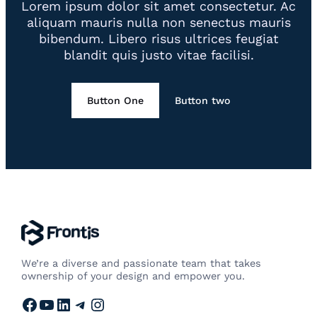
Lorem ipsum dolor sit amet consectetur. Ac
aliquam mauris nulla non senectus mauris
bibendum. Libero risus ultrices feugiat
blandit quis justo vitae facilisi.
Button One
Button two
We’re a diverse and passionate team that takes
ownership of your design and empower you.
Facebook
YouTube
LinkedIn
Telegram
Instagram