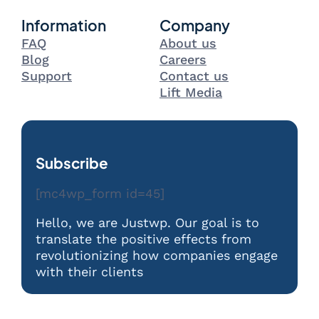
Information
Company
FAQ
About us
Blog
Careers
Support
Contact us
Lift Media
Subscribe
[mc4wp_form id=45]
Hello, we are Justwp. Our goal is to
translate the positive effects from
revolutionizing how companies engage
with their clients