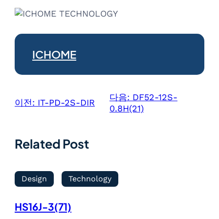
ICHOME
다음:
DF52-12S-
이전:
IT-PD-2S-DIR
0.8H(21)
Related Post
Design
Technology
HS16J-3(71)