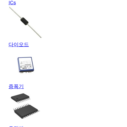
ICs
다이오드
증폭기