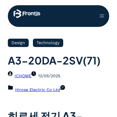
Design
Technology
A3-20DA-2SV(71)
ICHOME
12/05/2025
Hirose Electric Co Ltd
히로세 전기 A3-