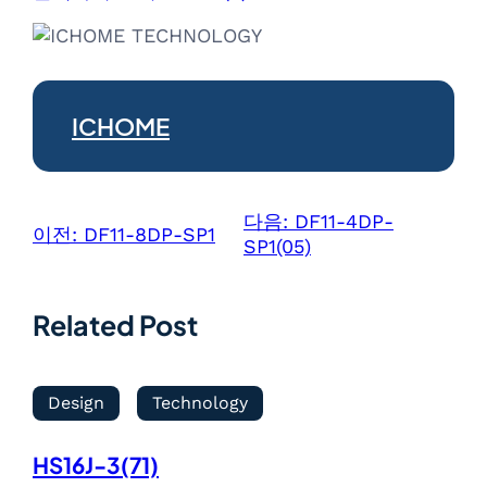
ICHOME
다음:
DF11-4DP-
이전:
DF11-8DP-SP1
SP1(05)
Related Post
Design
Technology
HS16J-3(71)