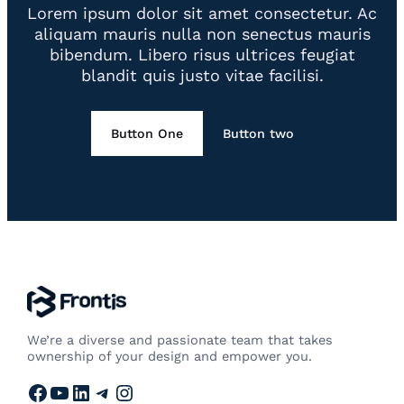
Lorem ipsum dolor sit amet consectetur. Ac
aliquam mauris nulla non senectus mauris
bibendum. Libero risus ultrices feugiat
blandit quis justo vitae facilisi.
Button One
Button two
We’re a diverse and passionate team that takes
ownership of your design and empower you.
Facebook
YouTube
LinkedIn
Telegram
Instagram