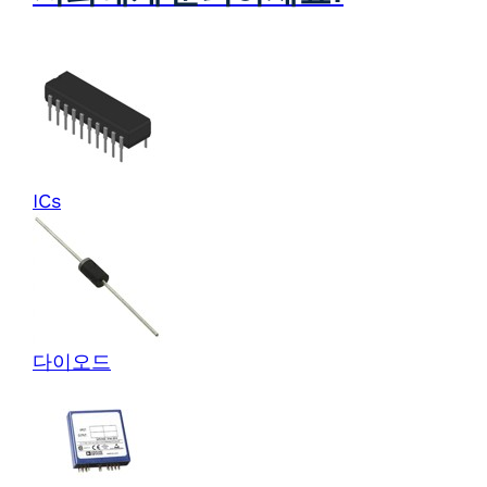
ICs
다이오드