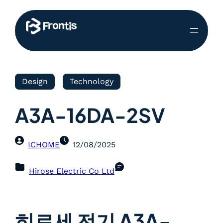
Design
Technology
A3A-16DA-2SV
ICHOME
12/08/2025
Hirose Electric Co Ltd
히로세 전기 A3A-