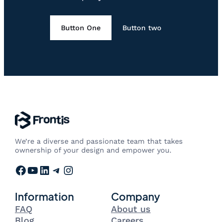
Button One
Button two
We’re a diverse and passionate team that takes
ownership of your design and empower you.
Facebook
YouTube
LinkedIn
Telegram
Instagram
Information
Company
FAQ
About us
Blog
Careers