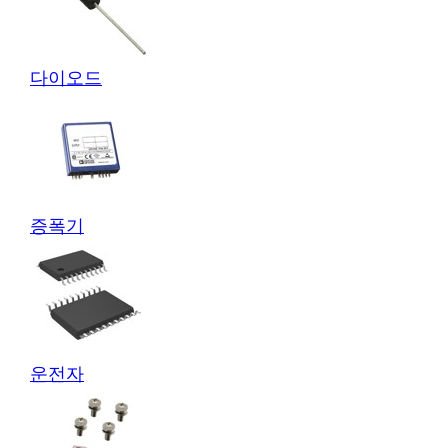
다이오드
증폭기
운전자