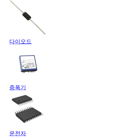
다이오드
증폭기
운전자