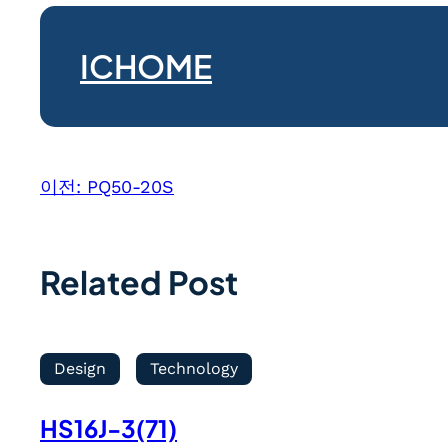
ICHOME
이전:
PQ50-20S
Related Post
Design
Technology
HS16J-3(71)