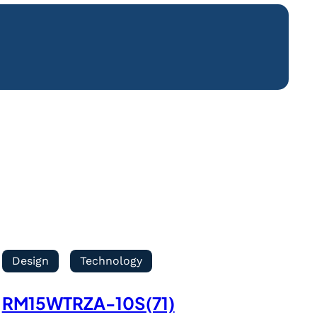
Design
Technology
RM15WTRZA-10S(71)