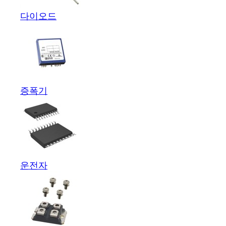
다이오드
증폭기
운전자