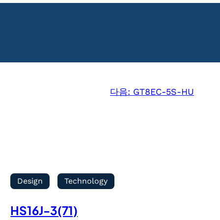
다음:
GT8EC-5S-HU
Design
Technology
HS16J-3(71)