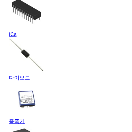
ICs
다이오드
증폭기