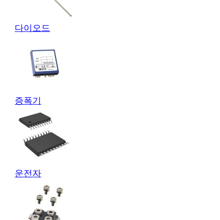
다이오드
증폭기
운전자