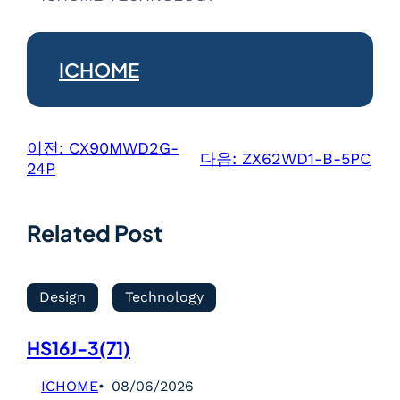
ICHOME
이전:
CX90MWD2G-
다음:
ZX62WD1-B-5PC
24P
Related Post
Design
Technology
HS16J-3(71)
ICHOME
08/06/2026