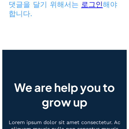
댓글을 달기 위해서는
로그인
해야
합니다.
We are help you to
grow up
Lorem ipsum dolor sit amet consectetur. Ac
aliquam mauris nulla non senectus mauris