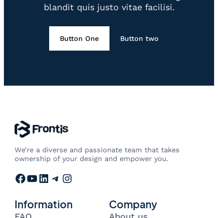
blandit quis justo vitae facilisi.
Button One
Button two
We’re a diverse and passionate team that takes
ownership of your design and empower you.
Facebook
YouTube
LinkedIn
Telegram
Instagram
Information
Company
FAQ
About us