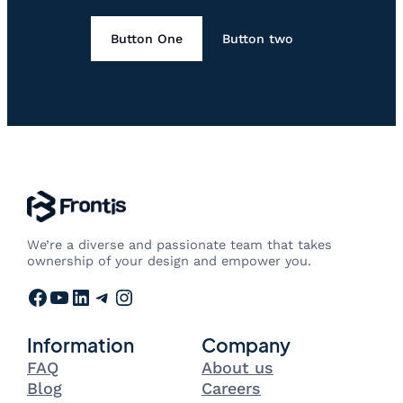
Button One
Button two
We’re a diverse and passionate team that takes
ownership of your design and empower you.
Facebook
YouTube
LinkedIn
Telegram
Instagram
Information
Company
FAQ
About us
Blog
Careers