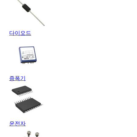
다이오드
증폭기
운전자