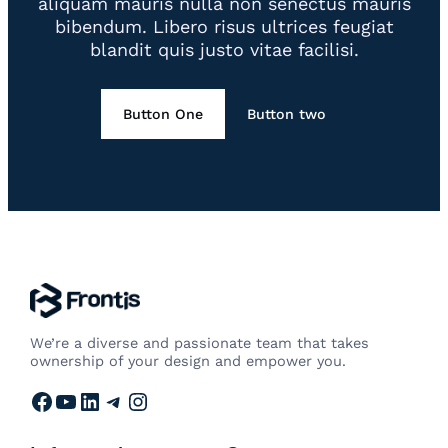
aliquam mauris nulla non senectus mauris
bibendum. Libero risus ultrices feugiat
blandit quis justo vitae facilisi.
Button One
Button two
We’re a diverse and passionate team that takes
ownership of your design and empower you.
Facebook
YouTube
LinkedIn
Telegram
Instagram