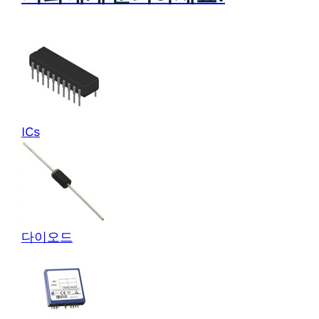
ICs
다이오드