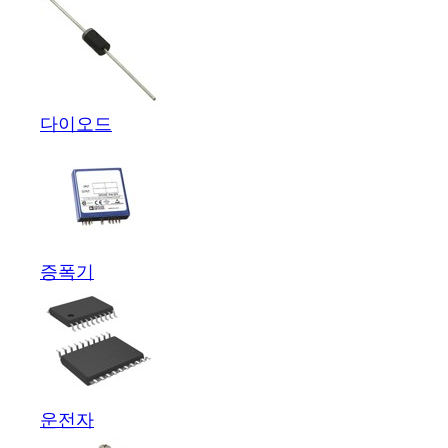
다이오드
증폭기
운전자