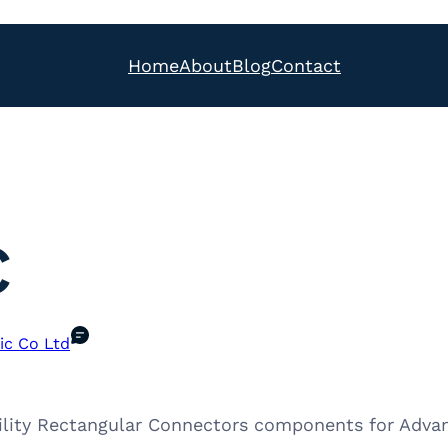
Home
About
Blog
Contact
C
ic Co Ltd
ility Rectangular Connectors components for Adva