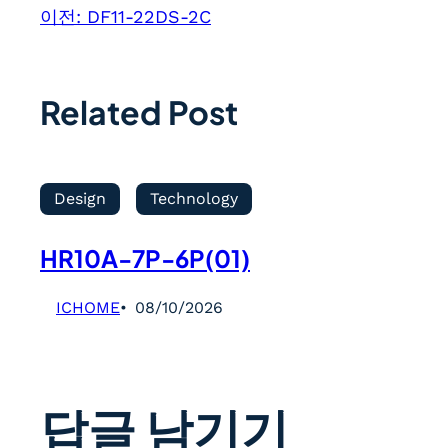
이전:
DF11-22DS-2C
Related Post
Design
Technology
HR10A-7P-6P(01)
ICHOME
08/10/2026
답글 남기기