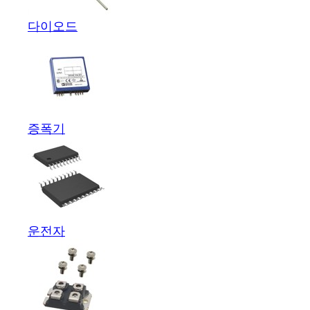
다이오드
증폭기
운전자