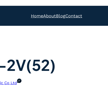
Home
About
Blog
Contact
-2V(52)
ic Co Ltd