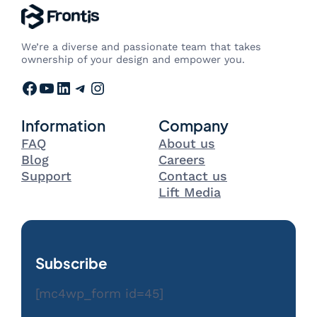
We’re a diverse and passionate team that takes
ownership of your design and empower you.
Facebook
YouTube
LinkedIn
Telegram
Instagram
Information
Company
FAQ
About us
Blog
Careers
Support
Contact us
Lift Media
Subscribe
[mc4wp_form id=45]