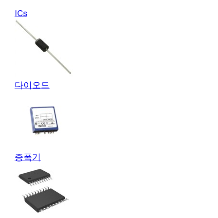
ICs
다이오드
증폭기