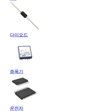
다이오드
증폭기
운전자