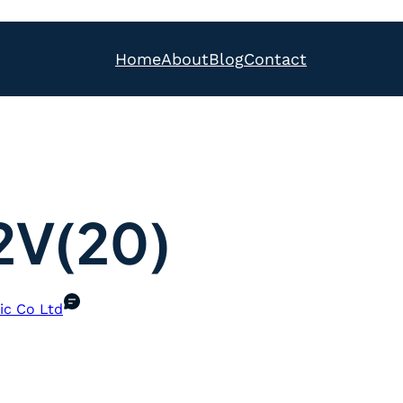
Home
About
Blog
Contact
2V(20)
ic Co Ltd