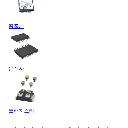
증폭기
운전자
트랜지스터