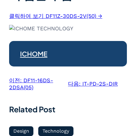
클릭하여 보기 DF11Z-30DS-2V(50) →
ICHOME
이전:
DF11-16DS-
다음:
IT-PD-2S-DIR
2DSA(05)
Related Post
Design
Technology