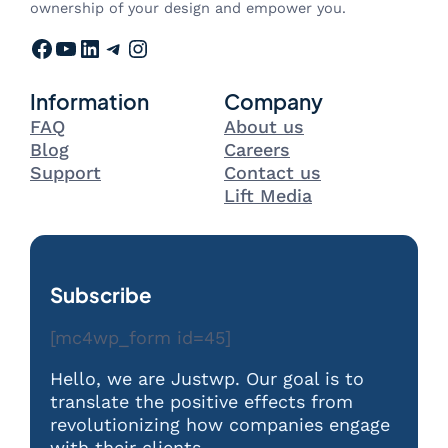
ownership of your design and empower you.
Facebook
YouTube
LinkedIn
Telegram
Instagram
Information
Company
FAQ
About us
Blog
Careers
Support
Contact us
Lift Media
Subscribe
[mc4wp_form id=45]
Hello, we are Justwp. Our goal is to
translate the positive effects from
revolutionizing how companies engage
with their clients