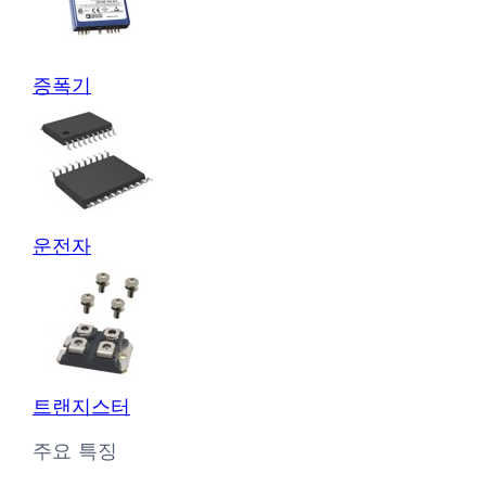
증폭기
운전자
트랜지스터
주요 특징