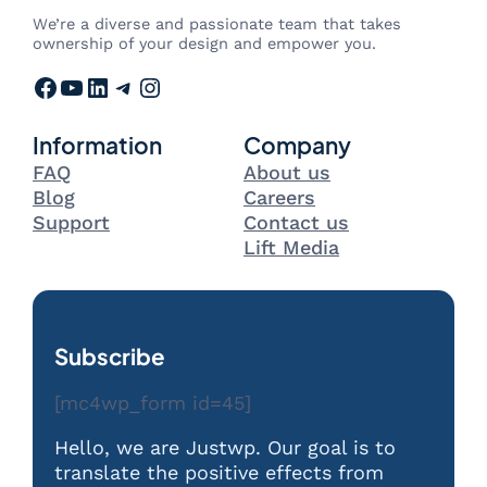
We’re a diverse and passionate team that takes
ownership of your design and empower you.
Facebook
YouTube
LinkedIn
Telegram
Instagram
Information
Company
FAQ
About us
Blog
Careers
Support
Contact us
Lift Media
Subscribe
[mc4wp_form id=45]
Hello, we are Justwp. Our goal is to
translate the positive effects from