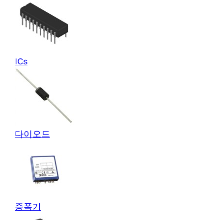
ICs
다이오드
증폭기