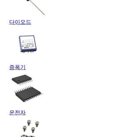
다이오드
증폭기
운전자