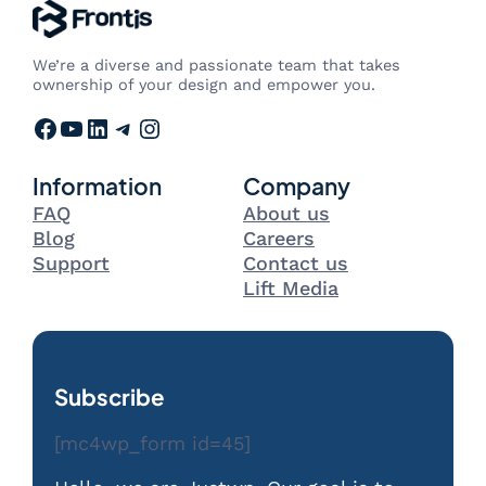
We’re a diverse and passionate team that takes
ownership of your design and empower you.
Facebook
YouTube
LinkedIn
Telegram
Instagram
Information
Company
FAQ
About us
Blog
Careers
Support
Contact us
Lift Media
Subscribe
[mc4wp_form id=45]