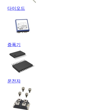
다이오드
증폭기
운전자