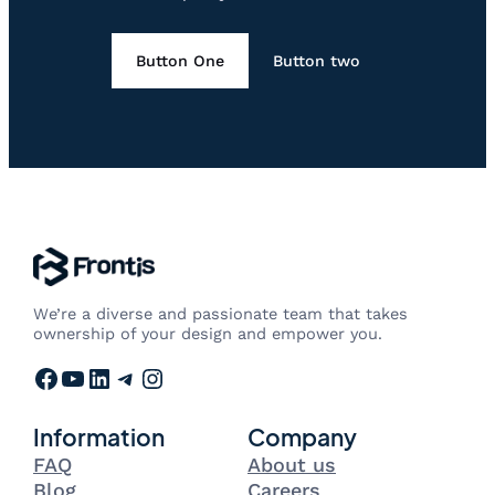
Button One
Button two
We’re a diverse and passionate team that takes
ownership of your design and empower you.
Facebook
YouTube
LinkedIn
Telegram
Instagram
Information
Company
FAQ
About us
Blog
Careers