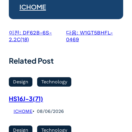
ICHOME
이전:
DF62B-6S-
다음:
W1GT5BHFL-
2.2C(18)
0469
Related Post
Design
Technology
HS16J-3(71)
ICHOME
08/06/2026
Design
Technology