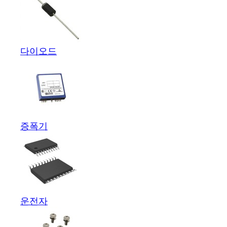
다이오드
증폭기
운전자