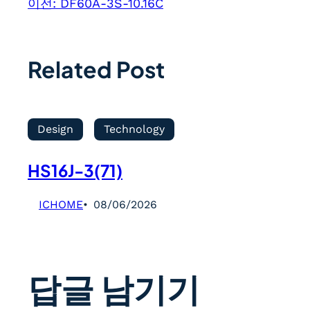
이전:
DF60A-3S-10.16C
Related Post
Design
Technology
HS16J-3(71)
ICHOME
08/06/2026
답글 남기기