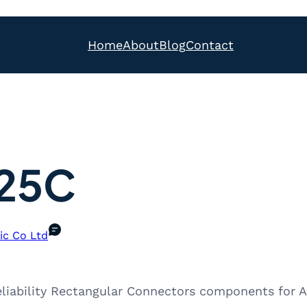
Home
About
Blog
Contact
25C
ic Co Ltd
eliability Rectangular Connectors components for 