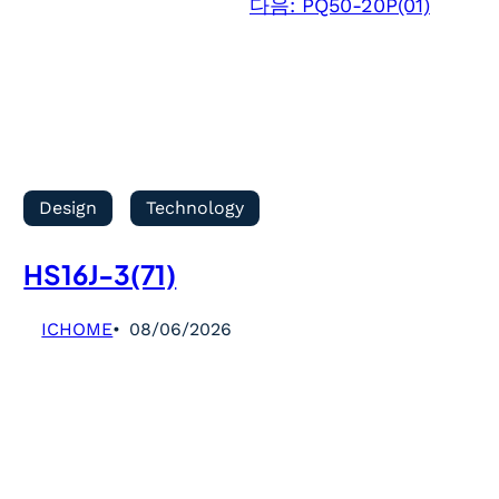
다음:
PQ50-20P(01)
Design
Technology
HS16J-3(71)
ICHOME
08/06/2026