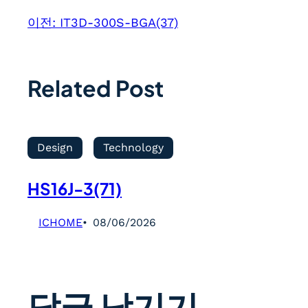
이전:
IT3D-300S-BGA(37)
Related Post
Design
Technology
HS16J-3(71)
ICHOME
08/06/2026
답글 남기기