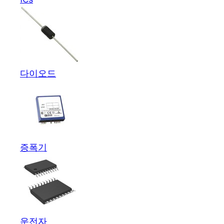
다이오드
증폭기
운전자