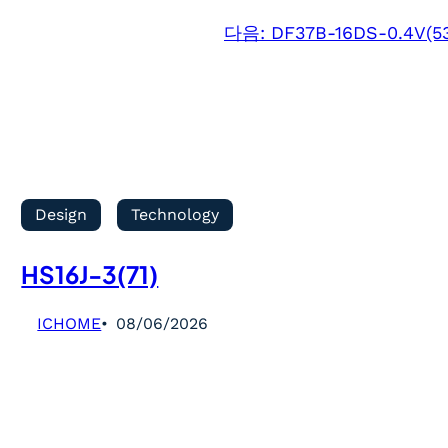
다음:
DF37B-16DS-0.4V(5
Design
Technology
HS16J-3(71)
ICHOME
08/06/2026