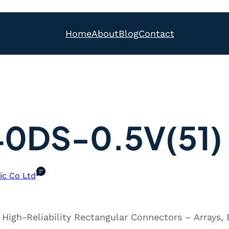
Home
About
Blog
Contact
40DS-0.5V(51)
ic Co Ltd
 High-Reliability Rectangular Connectors – Arrays,