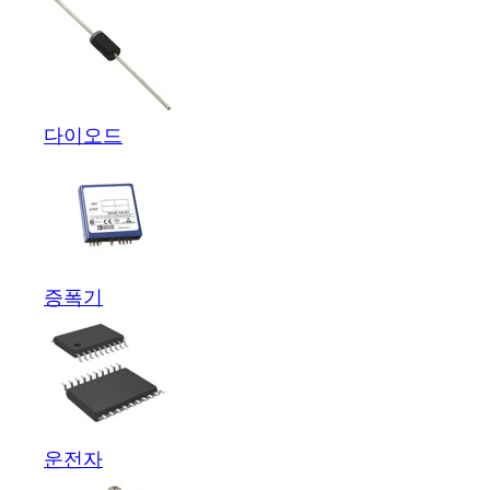
다이오드
증폭기
운전자