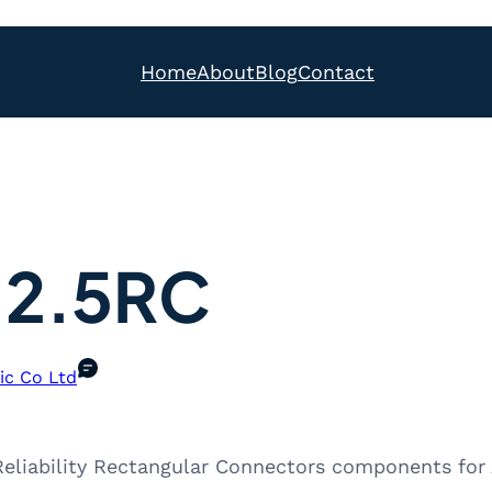
Home
About
Blog
Contact
-2.5RC
ic Co Ltd
eliability Rectangular Connectors components for