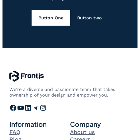
Button One
Button two
We’re a diverse and passionate team that takes
ownership of your design and empower you.
Facebook
YouTube
LinkedIn
Telegram
Instagram
Information
Company
FAQ
About us
Blog
Careers