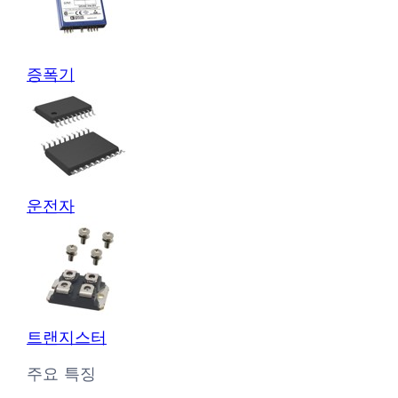
증폭기
운전자
트랜지스터
주요 특징