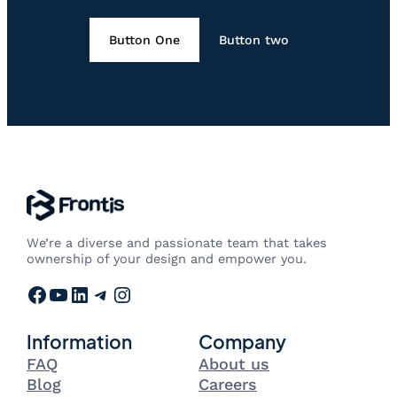
Button One
Button two
We’re a diverse and passionate team that takes
ownership of your design and empower you.
Facebook
YouTube
LinkedIn
Telegram
Instagram
Information
Company
FAQ
About us
Blog
Careers