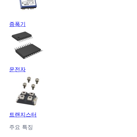
증폭기
운전자
트랜지스터
주요 특징