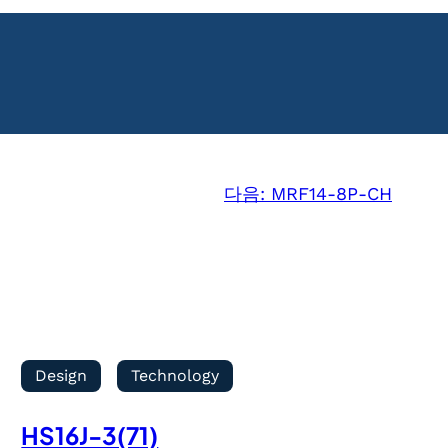
다음:
MRF14-8P-CH
Design
Technology
HS16J-3(71)