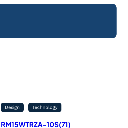
Design
Technology
RM15WTRZA-10S(71)