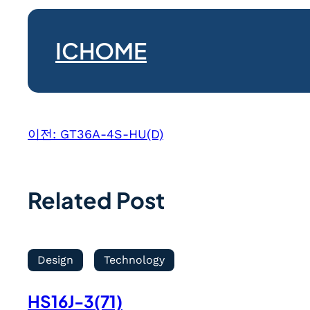
ICHOME
이전:
GT36A-4S-HU(D)
Related Post
Design
Technology
HS16J-3(71)