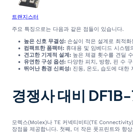
트랜지스터
주요 특징으로는 다음과 같은 점들이 있습니다.
높은 신호 무결성:
손실이 적은 설계로 최적화
컴팩트한 폼팩터:
휴대용 및 임베디드 시스템의
견고한 기계적 설계:
높은 체결 횟수를 견딜 수
유연한 구성 옵션:
다양한 피치, 방향, 핀 수
뛰어난 환경 신뢰성:
진동, 온도, 습도에 대한
경쟁사 대비 DF1B-
모렉스(Molex)나 TE 커넥티비티(TE Connecti
장점을 제공합니다. 첫째, 더 작은 풋프린트와 향