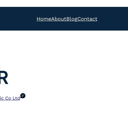
Home
About
Blog
Contact
R
ic Co Ltd