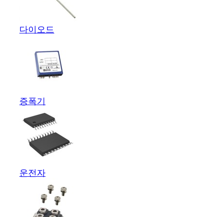
다이오드
증폭기
운전자