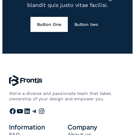
blandit quis justo vitae facilisi.
Button One
Button two
We’re a diverse and passionate team that takes
ownership of your design and empower you.
Facebook
YouTube
LinkedIn
Telegram
Instagram
Information
Company
FAQ
About us