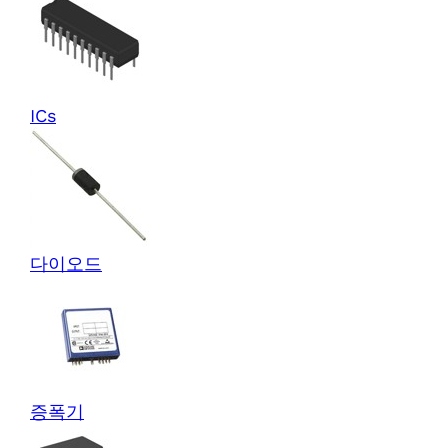
ICs
다이오드
증폭기