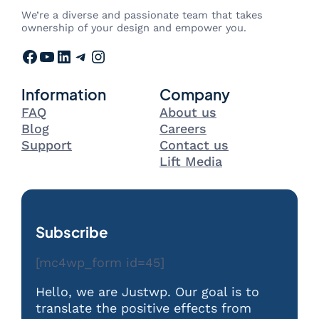
We’re a diverse and passionate team that takes
ownership of your design and empower you.
Facebook
YouTube
LinkedIn
Telegram
Instagram
Information
Company
FAQ
About us
Blog
Careers
Support
Contact us
Lift Media
Subscribe
[mc4wp_form id=45]
Hello, we are Justwp. Our goal is to
translate the positive effects from