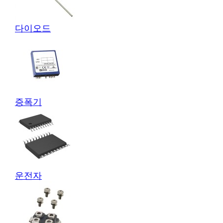
다이오드
증폭기
운전자