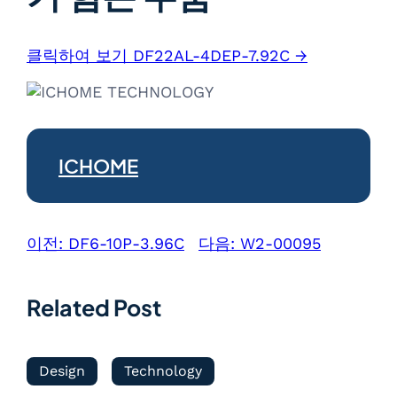
클릭하여 보기 DF22AL-4DEP-7.92C →
ICHOME
이전:
DF6-10P-3.96C
다음:
W2-00095
Related Post
Design
Technology