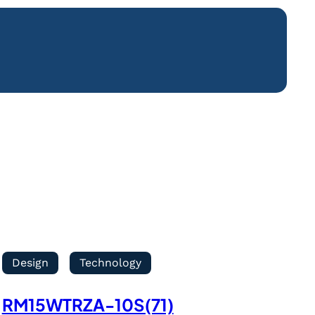
Design
Technology
RM15WTRZA-10S(71)