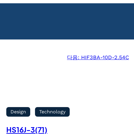
다음:
HIF3BA-10D-2.54C
Design
Technology
HS16J-3(71)