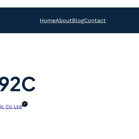
Home
About
Blog
Contact
.92C
ic Co Ltd