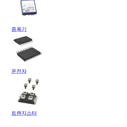
증폭기
운전자
트랜지스터