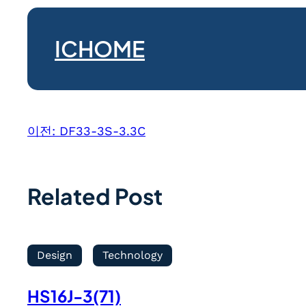
ICHOME
이전:
DF33-3S-3.3C
Related Post
Design
Technology
HS16J-3(71)