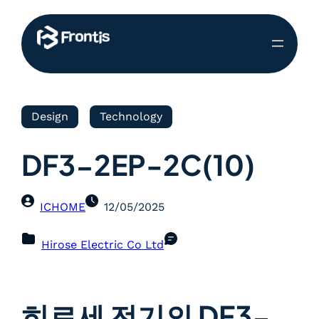
Design
Technology
DF3-2EP-2C(10)
ICHOME
12/05/2025
Hirose Electric Co Ltd
히로세 전기의 DF3-