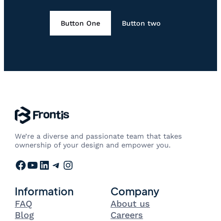
Button One
Button two
We’re a diverse and passionate team that takes
ownership of your design and empower you.
Facebook
YouTube
LinkedIn
Telegram
Instagram
Information
Company
FAQ
About us
Blog
Careers