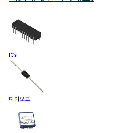
ICs
다이오드