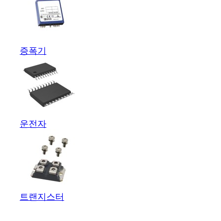
증폭기
운전자
트랜지스터