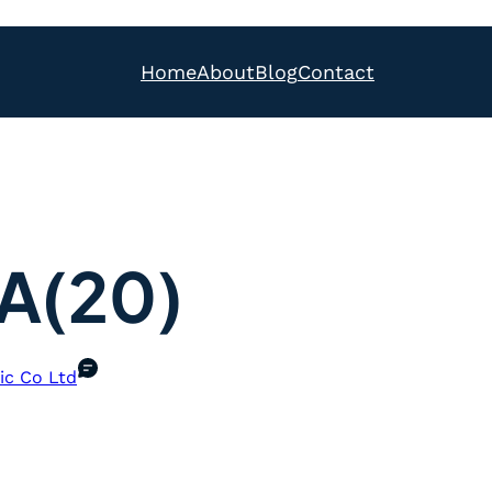
Home
About
Blog
Contact
A(20)
ic Co Ltd