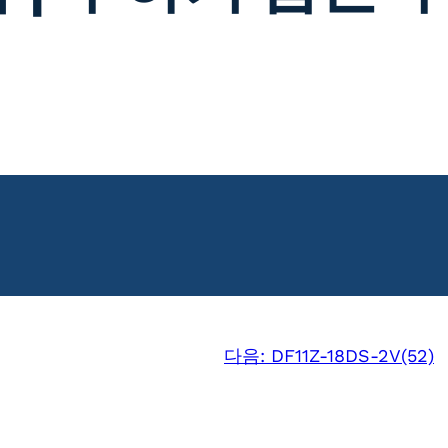
다음:
DF11Z-18DS-2V(52)