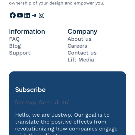
ownership of your design and empower you.
Facebook
YouTube
LinkedIn
Telegram
Instagram
Information
Company
FAQ
About us
Blog
Careers
Support
Contact us
Lift Media
Subscribe
[mc4wp_form id=45]
Hello, we are Justwp. Our goal is to
translate the positive effects from
revolutionizing how companies engage