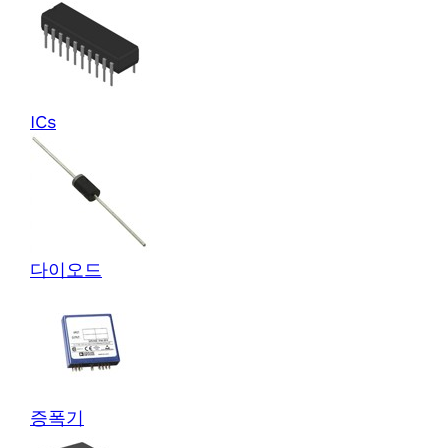
ICs
다이오드
증폭기