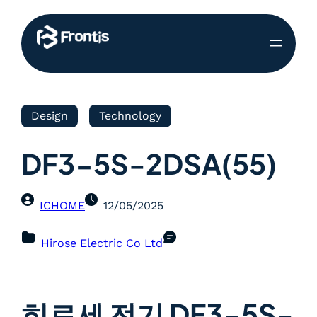
Design
Technology
DF3-5S-2DSA(55)
ICHOME
12/05/2025
Hirose Electric Co Ltd
히로세 전기 DF3-5S-