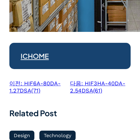
ICHOME
이전:
HIF6A-80DA-
다음:
HIF3HA-40DA-
1.27DSA(71)
2.54DSA(61)
Related Post
Design
Technology