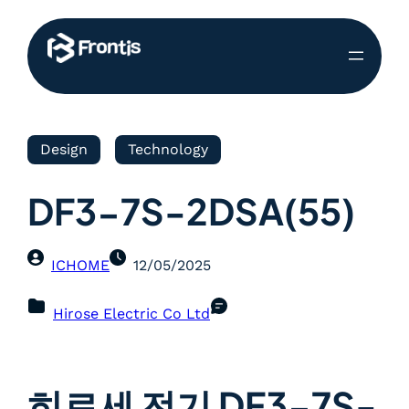
Design
Technology
DF3-7S-2DSA(55)
ICHOME
12/05/2025
Hirose Electric Co Ltd
히로세 전기 DF3-7S-