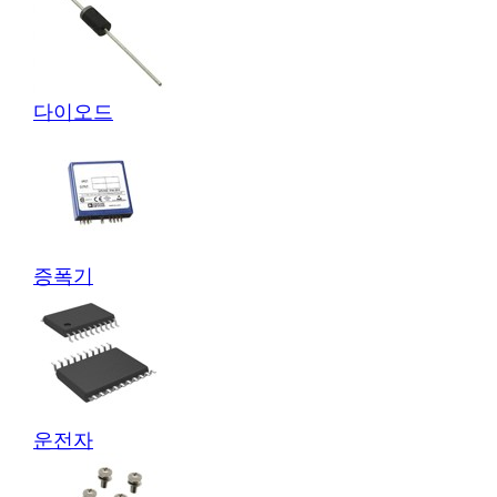
다이오드
증폭기
운전자