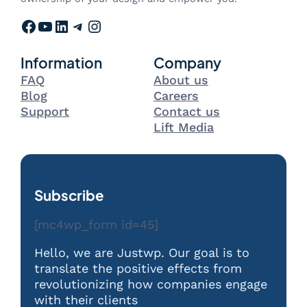
Facebook
YouTube
LinkedIn
Telegram
Instagram
Information
Company
FAQ
About us
Blog
Careers
Support
Contact us
Lift Media
Subscribe
[mc4wp_form id=45]
Hello, we are Justwp. Our goal is to
translate the positive effects from
revolutionizing how companies engage
with their clients