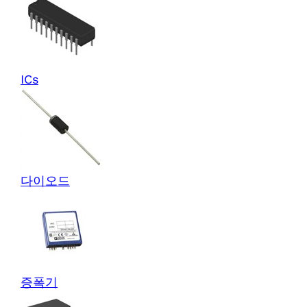
ICs
다이오드
증폭기