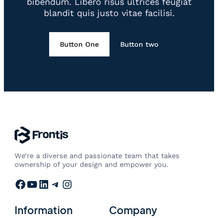
bibendum. Libero risus ultrices feugiat
blandit quis justo vitae facilisi.
Button One
Button two
We’re a diverse and passionate team that takes
ownership of your design and empower you.
Facebook
YouTube
LinkedIn
Telegram
Instagram
Information
Company