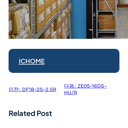
ICHOME
다음:
ZE05-16DS-
이전:
DF1B-2S-2.5R
HU/R
Related Post