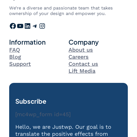
We’re a diverse and passionate team that takes
ownership of your design and empower you.
Facebook
YouTube
LinkedIn
Telegram
Instagram
Information
Company
FAQ
About us
Blog
Careers
Support
Contact us
Lift Media
Subscribe
[mc4wp_form id=45]
Hello, we are Justwp. Our goal is to
translate the positive effects from