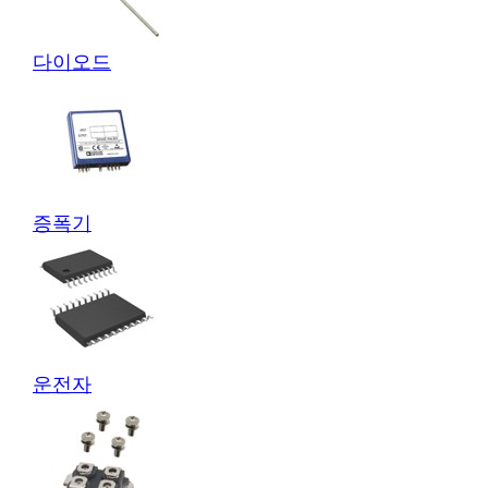
다이오드
증폭기
운전자