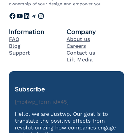
ownership of your design and empower you.
Facebook
YouTube
LinkedIn
Telegram
Instagram
Information
Company
FAQ
About us
Blog
Careers
Support
Contact us
Lift Media
Subscribe
[mc4wp_form id=45]
Hello, we are Justwp. Our goal is to
translate the positive effects from
revolutionizing how companies engage