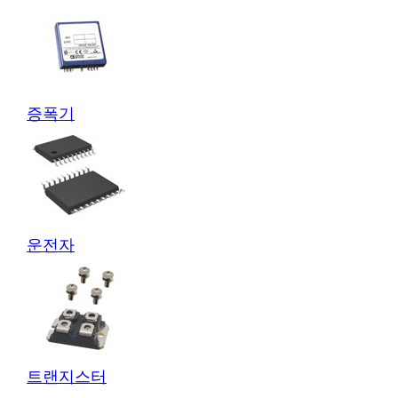
증폭기
운전자
트랜지스터