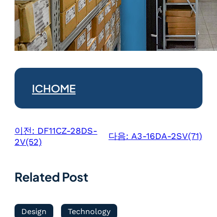
ICHOME
이전:
DF11CZ-28DS-
다음:
A3-16DA-2SV(71)
2V(52)
Related Post
Design
Technology