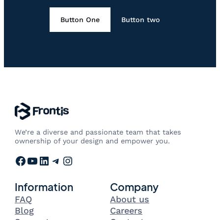
Button One
Button two
We’re a diverse and passionate team that takes
ownership of your design and empower you.
Facebook
YouTube
LinkedIn
Telegram
Instagram
Information
Company
FAQ
About us
Blog
Careers