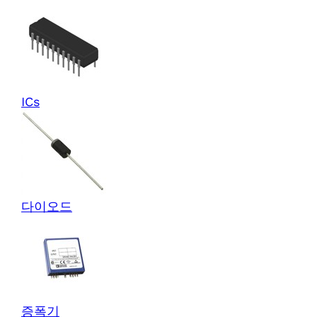
ICs
다이오드
증폭기