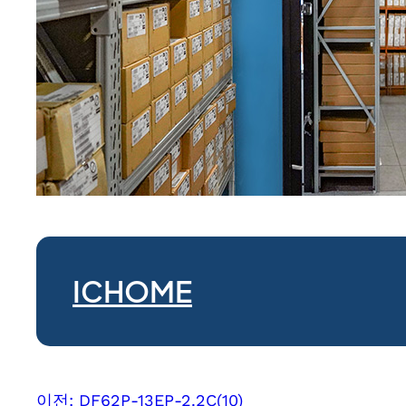
ICHOME
이전:
DF62P-13EP-2.2C(10)