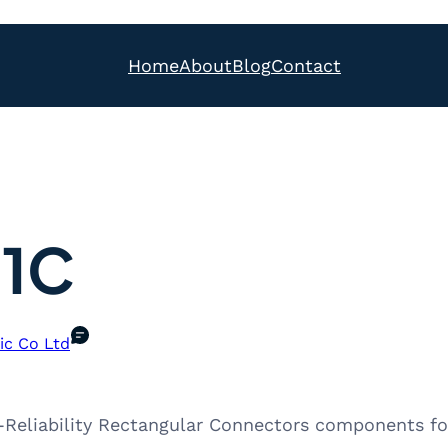
Home
About
Blog
Contact
1C
ic Co Ltd
Reliability Rectangular Connectors components fo