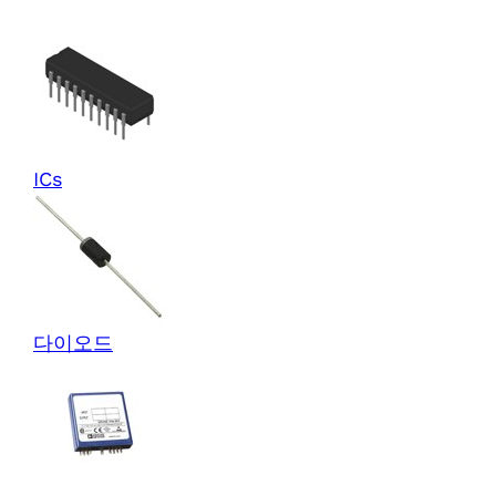
ICs
다이오드