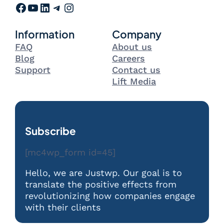
Facebook
YouTube
LinkedIn
Telegram
Instagram
Information
Company
FAQ
About us
Blog
Careers
Support
Contact us
Lift Media
Subscribe
[mc4wp_form id=45]
Hello, we are Justwp. Our goal is to
translate the positive effects from
revolutionizing how companies engage
with their clients