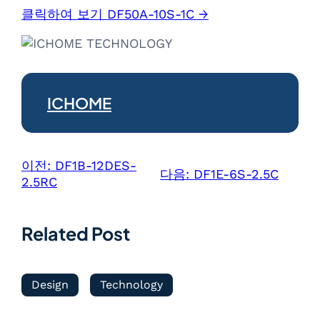
클릭하여 보기 DF50A-10S-1C →
ICHOME
이전:
DF1B-12DES-
다음:
DF1E-6S-2.5C
2.5RC
Related Post
Design
Technology