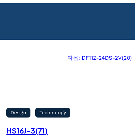
다음:
DF11Z-24DS-2V(20)
Design
Technology
HS16J-3(71)