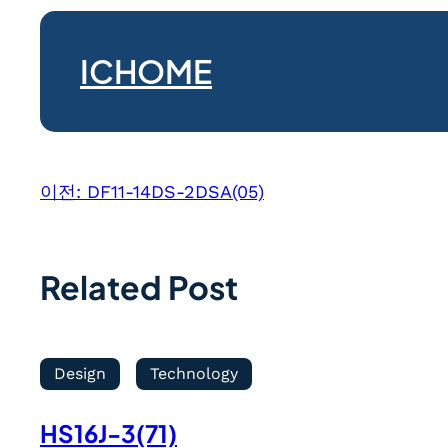
ICHOME
이전:
DF11-14DS-2DSA(05)
Related Post
Design
Technology
HS16J-3(71)