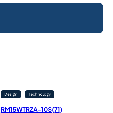
Design
Technology
RM15WTRZA-10S(71)