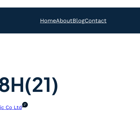
Home
About
Blog
Contact
8H(21)
ic Co Ltd