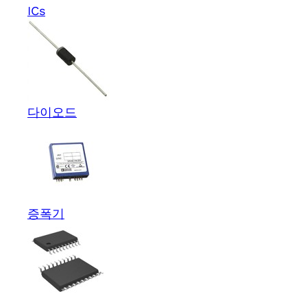
ICs
다이오드
증폭기