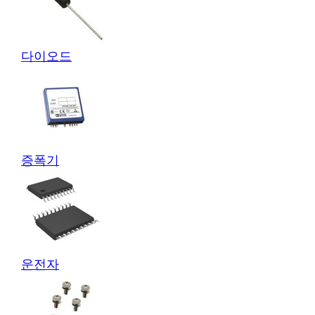
다이오드
증폭기
운전자