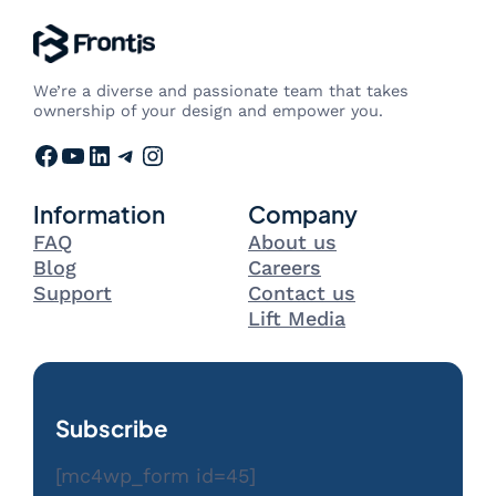
We’re a diverse and passionate team that takes
ownership of your design and empower you.
Facebook
YouTube
LinkedIn
Telegram
Instagram
Information
Company
FAQ
About us
Blog
Careers
Support
Contact us
Lift Media
Subscribe
[mc4wp_form id=45]