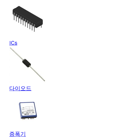
ICs
다이오드
증폭기