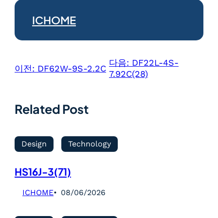
ICHOME
다음:
DF22L-4S-
이전:
DF62W-9S-2.2C
7.92C(28)
Related Post
Design
Technology
HS16J-3(71)
ICHOME
08/06/2026