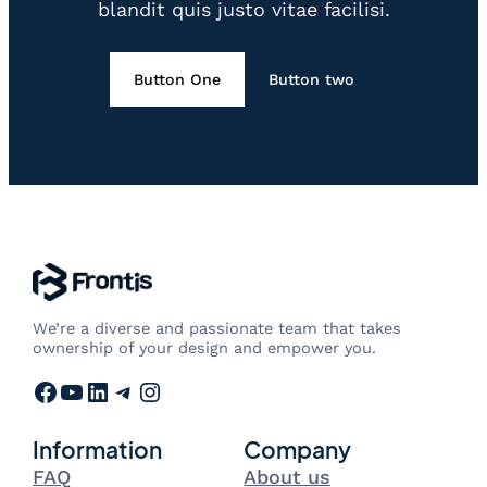
blandit quis justo vitae facilisi.
Button One
Button two
We’re a diverse and passionate team that takes
ownership of your design and empower you.
Facebook
YouTube
LinkedIn
Telegram
Instagram
Information
Company
FAQ
About us