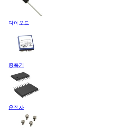
다이오드
증폭기
운전자