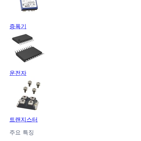
증폭기
운전자
트랜지스터
주요 특징