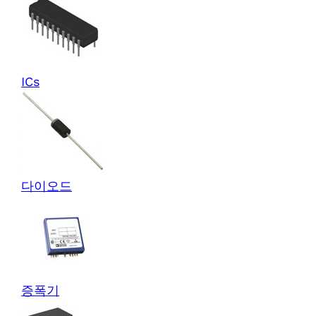
ICs
다이오드
증폭기