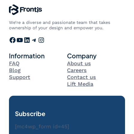
We’re a diverse and passionate team that takes
ownership of your design and empower you.
Facebook
YouTube
LinkedIn
Telegram
Instagram
Information
Company
FAQ
About us
Blog
Careers
Support
Contact us
Lift Media
Subscribe
[mc4wp_form id=45]