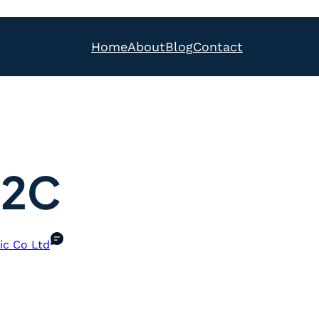
Home
About
Blog
Contact
.2C
ic Co Ltd