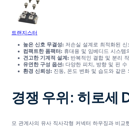
트랜지스터
높은 신호 무결성:
저손실 설계로 최적화된 신
컴팩트한 폼팩터:
휴대용 및 임베디드 시스템의
견고한 기계적 설계:
반복적인 결합 및 분리 작
유연한 구성 옵션:
다양한 피치, 방향 및 핀 
환경 신뢰성:
진동, 온도 변화 및 습도와 같은
경쟁 우위: 히로세 
모 관계사의 유사 직사각형 커넥터 하우징과 비교했을 