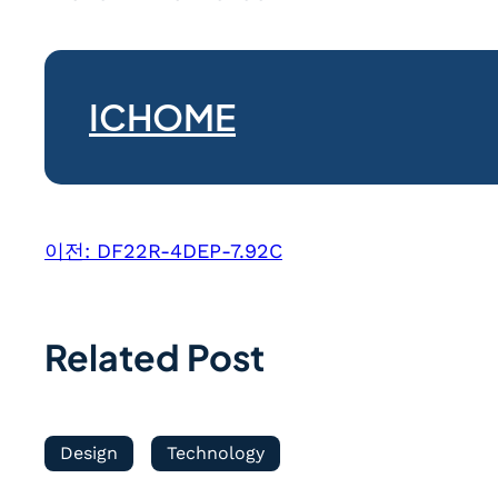
ICHOME
이전:
DF22R-4DEP-7.92C
Related Post
Design
Technology