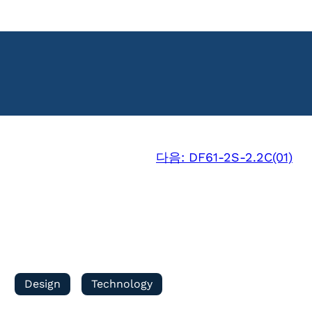
다음:
DF61-2S-2.2C(01)
Design
Technology