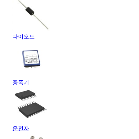
다이오드
증폭기
운전자