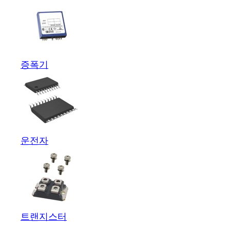
증폭기
운전자
트랜지스터