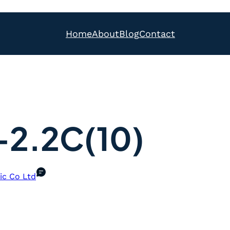
Home
About
Blog
Contact
2.2C(10)
ic Co Ltd